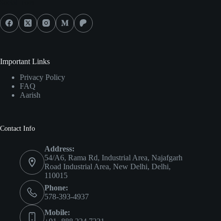
Social Icons
Important Links
Privacy Policy
FAQ
Aarish
Contact Info
Address:
54/A6, Rama Rd, Industrial Area, Najafgarh
Road Industrial Area, New Delhi, Delhi,
110015
Phone:
578-393-4937
Mobile: