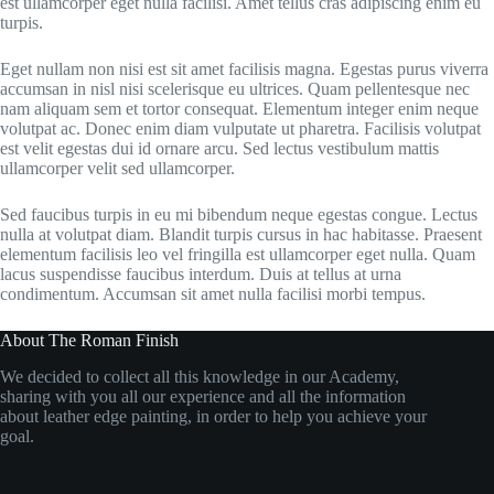
est ullamcorper eget nulla facilisi. Amet tellus cras adipiscing enim eu
turpis.
Eget nullam non nisi est sit amet facilisis magna. Egestas purus viverra
accumsan in nisl nisi scelerisque eu ultrices. Quam pellentesque nec
nam aliquam sem et tortor consequat. Elementum integer enim neque
volutpat ac. Donec enim diam vulputate ut pharetra. Facilisis volutpat
est velit egestas dui id ornare arcu. Sed lectus vestibulum mattis
ullamcorper velit sed ullamcorper.
Sed faucibus turpis in eu mi bibendum neque egestas congue. Lectus
nulla at volutpat diam. Blandit turpis cursus in hac habitasse. Praesent
elementum facilisis leo vel fringilla est ullamcorper eget nulla. Quam
lacus suspendisse faucibus interdum. Duis at tellus at urna
condimentum. Accumsan sit amet nulla facilisi morbi tempus.
About The Roman Finish
We decided to collect all this knowledge in our Academy,
sharing with you all our experience and all the information
about leather edge painting, in order to help you achieve your
goal.