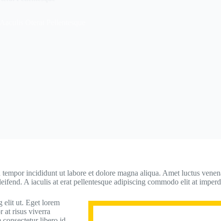
Aaculis Oterat Pellentesque
 tempor incididunt ut labore et dolore magna aliqua. Amet luctus venenat
eifend. A iaculis at erat pellentesque adipiscing commodo elit at imperd
 elit ut. Eget lorem
r at risus viverra
 consectetur libero id.