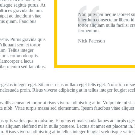
uisque sagittis purus. At
ltrices gravida dictum.
Non pulvinar neque laoreet s
pat ac tincidunt vitae
interdum consectetur libero id
ctus quam. Faucibus
tortor aliquam nulla facilisi cr
fermentum.
stie. Purus gravida quis
Nick Paterson
 Aliquam sem et tortor
um. Tellus integer
. Mauris commodo quis
lamcorper a lacus
libero enim sed faucibus.
estas integer eget. Sit amet risus nullam eget felis eget. Nunc id cursu
alesuada proin. Risus viverra adipiscing at in tellus integer feugiat scel
vallis aenean et tortor at risus viverra adipiscing at in. Vulputate mi 
ta nibh. Vitae turpis massa sed elementum. Ipsum faucibus vitae aliquet 
us quis varius quam quisque. Et netus et malesuada fames ac turpis egest
us aliquam eleifend mi in nulla posuere. Lectus sit amet est placerat in
in. Risus viverra adipiscing at in tellus integer feugiat scelerisque varius