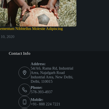
lementum Nibhtellus Molestie Adipiscing
 10, 2020
Contact Info
Address:
54/A6, Rama Rd, Industrial
Area, Najafgarh Road
Industrial Area, New Delhi,
Delhi, 110015
Phone:
578-393-4937
Mobile:
+91- 888 224 7221