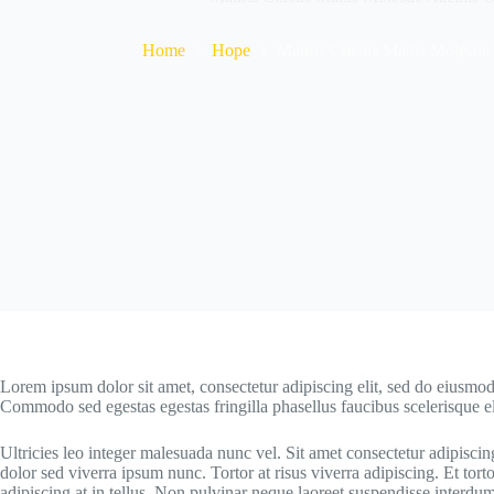
Home
Hope
Mauris Cursus Mattis Molestie 
Lorem ipsum dolor sit amet, consectetur adipiscing elit, sed do eiusmod
Commodo sed egestas egestas fringilla phasellus faucibus scelerisque el
Ultricies leo integer malesuada nunc vel. Sit amet consectetur adipiscing
dolor sed viverra ipsum nunc. Tortor at risus viverra adipiscing. Et torto
adipiscing at in tellus. Non pulvinar neque laoreet suspendisse interdum