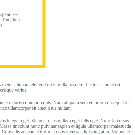
uspendisse
. Tincidunt
as
s metus aliquam eleifend mi in nulla posuere. Lectus sit amet est
erisque varius.
sit amet mauris commodo quis. Nam aliquam sem et tortor consequat id
nec ullamcorper sit amet risus nullam.
as integer eget. Sit amet risus nullam eget felis eget. Nunc id cursus
. Massa tincidunt nunc pulvinar sapien et ligula ullamcorper malesuada
. Convallis aenean et tortor at risus viverra adipiscing at in. Vulputate