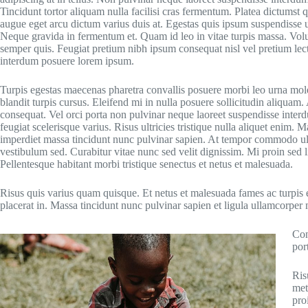
Tincidunt tortor aliquam nulla facilisi cras fermentum. Platea dictumst q
augue eget arcu dictum varius duis at. Egestas quis ipsum suspendisse u
Neque gravida in fermentum et. Quam id leo in vitae turpis massa. Volut
semper quis. Feugiat pretium nibh ipsum consequat nisl vel pretium le
interdum posuere lorem ipsum.
Turpis egestas maecenas pharetra convallis posuere morbi leo urna mole
blandit turpis cursus. Eleifend mi in nulla posuere sollicitudin aliquam.
consequat. Vel orci porta non pulvinar neque laoreet suspendisse interd
feugiat scelerisque varius. Risus ultricies tristique nulla aliquet enim
imperdiet massa tincidunt nunc pulvinar sapien. At tempor commodo ul
vestibulum sed. Curabitur vitae nunc sed velit dignissim. Mi proin sed 
Pellentesque habitant morbi tristique senectus et netus et malesuada.
Risus quis varius quam quisque. Et netus et malesuada fames ac turpis eg
placerat in. Massa tincidunt nunc pulvinar sapien et ligula ullamcorper m
Con
por
Ris
met
pro