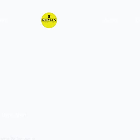
out
Aarish
Co
Hope
,
Sport
terat Pellentesque